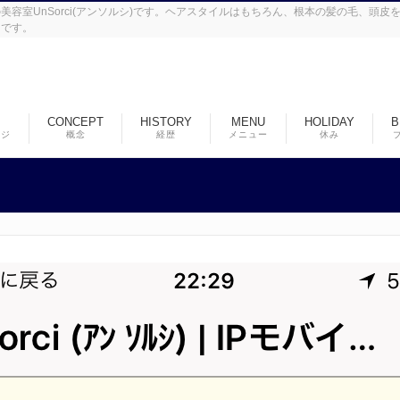
容室UnSorci(アンソルシ)です。ヘアスタイルはもちろん、根本の髪の毛、頭
ンです。
CONCEPT
HISTORY
MENU
HOLIDAY
B
ージ
概念
経歴
メニュー
休み