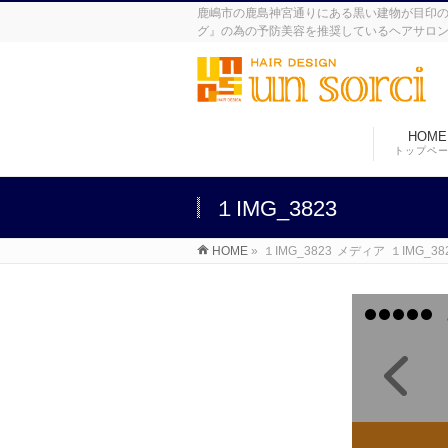
鹿嶋市の鹿島神宮通りにある黒い建物が目印の美
グ』の為の予防美容を推奨しているヘアサロ
HOME
トップペ
１IMG_3823
HOME
»
１IMG_3823
メディア
１IMG_38