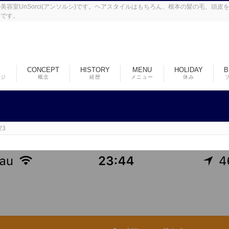
容室UnSorci(アンソルシ)です。ヘアスタイルはもちろん、根本の髪の毛、頭
ンです。
CONCEPT
HISTORY
MENU
HOLIDAY
B
ージ
概念
経歴
メニュー
休み
23